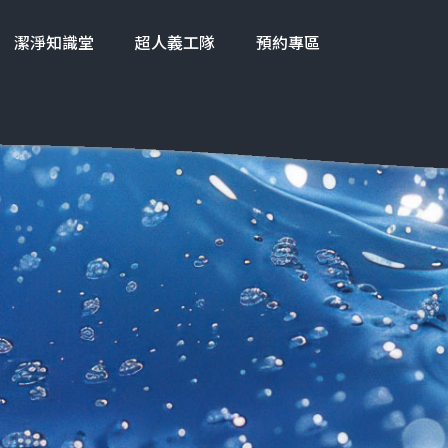
潔淨知識堂
超人義工隊
預約專區