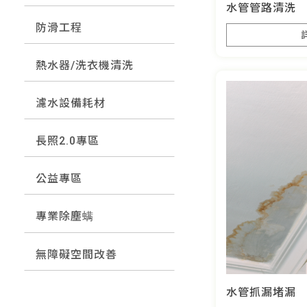
水管管路清洗
防滑工程
熱水器/洗衣機清洗
濾水設備耗材
長照2.0專區
公益專區
專業除塵螨
無障礙空間改善
水管抓漏堵漏