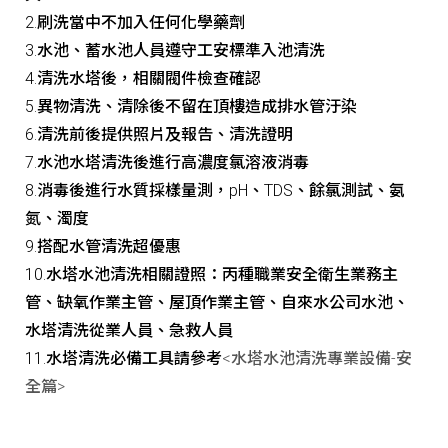
2.刷洗當中不加入任何化學藥劑
3.水池、蓄水池人員遵守工安標準入池清洗
4.清洗水塔後，相關閥件檢查確認
5.異物清洗、清除後不留在頂樓造成排水管汙染
6.清洗前後提供照片及報告、清洗證明
7.水池水塔清洗後進行高濃度氯溶液消毒
8.消毒後進行水質採樣量測，pH、TDS、餘氯測試、氨
氮、濁度
9.搭配水管清洗超優惠
10.水塔水池清洗相關證照：丙種職業安全衛生業務主
管、缺氧作業主管、屋頂作業主管、自來水公司水池、
水塔清洗從業人員、急救人員
11.水塔清洗必備工具請參考
<水塔水池清洗專業設備-安
全篇>