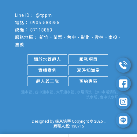
@tppm
0905-583955
87118863
新竹、苗栗、台中、彰化、雲林、南投、
嘉義
關於水管超人
服務項目
實績案例
潔淨知識堂
超人義工隊
預約專區
通水管
台中通水管
太平通水管
水塔清洗
台中水塔清洗
洗水塔
台中洗水塔
Designed by
揚京快客
Copyright © 2026
..
累積人氣: 138715