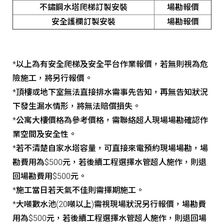
不鏽鋼水塔爬梯訂製安裝
場勘報價
安全護欄訂製安裝
場勘報價
*以上為有安全爬梯及安全平台作業報價，若無則視為危
險施工，將另行報價。
*頂樓或地下室無法直接排水需事先告知，再無告知狀況
下發生漏水情形，將無法賠償損失。
*公寓大樓價格為參考價格，需聯絡超人現場場勘確認作
業空間及安全性。
*若不清楚自家水塔容量，可直接來電預約現場場勘，場
勘費用為$500元，若後續工程選擇水管超人施作，則退
回場勘費用$500元。
*施工當日若天氣不佳則需擇期施工。
*大噸數水池(20噸以上)需視現場狀況另行報價，場勘費
用為$500元，若後續工程選擇水管超人施作，則退回場